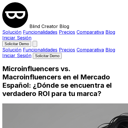
Blind Creator Blog
Solución
Funcionalidades
Precios
Comparativa
Blog
Iniciar Sesión
Solicitar Demo
Solución
Funcionalidades
Precios
Comparativa
Blog
Iniciar Sesión
Solicitar Demo
Microinfluencers vs.
Macroinfluencers en el Mercado
Español: ¿Dónde se encuentra el
verdadero ROI para tu marca?