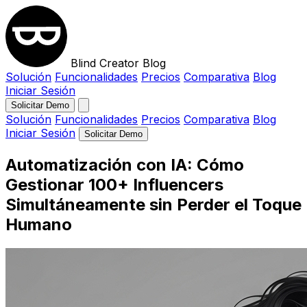
Blind Creator Blog
Solución
Funcionalidades
Precios
Comparativa
Blog
Iniciar Sesión
Solicitar Demo
Solución
Funcionalidades
Precios
Comparativa
Blog
Iniciar Sesión
Solicitar Demo
Automatización con IA: Cómo
Gestionar 100+ Influencers
Simultáneamente sin Perder el Toque
Humano