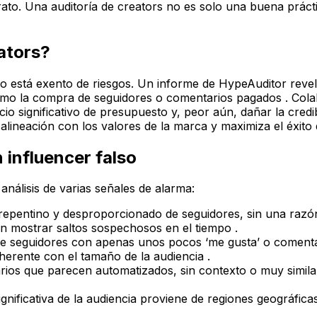
rato. Una auditoría de creators no es solo una buena práct
eators?
no está exento de riesgos. Un informe de HypeAuditor rev
omo la compra de seguidores o comentarios pagados . Colab
io significativo de presupuesto y, peor aún, dañar la credib
 alineación con los valores de la marca y maximiza el éxito
 influencer falso
l análisis de varias señales de alarma:
pentino y desproporcionado de seguidores, sin una razón 
n mostrar saltos sospechosos en el tiempo .
e seguidores con apenas unos pocos ‘me gusta’ o comentar
oherente con el tamaño de la audiencia .
os que parecen automatizados, sin contexto o muy similares
ignificativa de la audiencia proviene de regiones geográfi