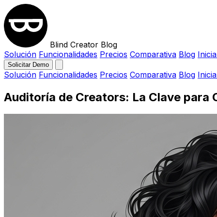
Blind Creator Blog
Solución
Funcionalidades
Precios
Comparativa
Blog
Inici
Solicitar Demo
Solución
Funcionalidades
Precios
Comparativa
Blog
Inici
Auditoría de Creators: La Clave para